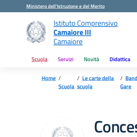
Vai ai contenuti
Vai al menu di navigazione
Vai al footer
Ministero dell'Istruzione e del Merito
Istituto Comprensivo
Camaiore III
Camaiore
Scuola
Servizi
Novità
Didattica
Home
Le carte della
Band
Scuola
scuola
Gare
Conce