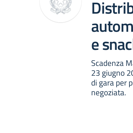
Distri
autom
e snac
Scadenza Ma
23 giugno 2
di gara per 
negoziata.