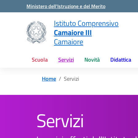
Vai ai contenuti
Vai al menu di navigazione
Vai al footer
Ministero dell'Istruzione e del Merito
Istituto Comprensivo
Camaiore III
Camaiore
Scuola
Servizi
Novità
Didattica
Home
Servizi
Servizi