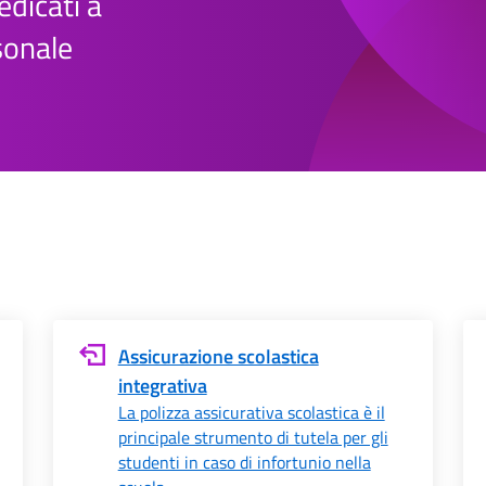
dedicati a
rsonale
Assicurazione scolastica
integrativa
La polizza assicurativa scolastica è il
principale strumento di tutela per gli
studenti in caso di infortunio nella