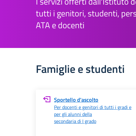
I servizi offerti dall'Istituto 
tutti i genitori, studenti, pe
ATA e docenti
Famiglie e studenti
Sportello d'ascolto
Per docenti e genitori di tutti i gradi e
per gli alunni della
secondaria di I grado