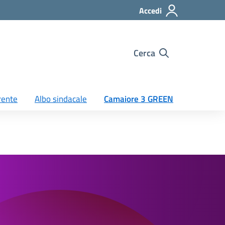
Accedi
Cerca
rente
Albo sindacale
Camaiore 3 GREEN