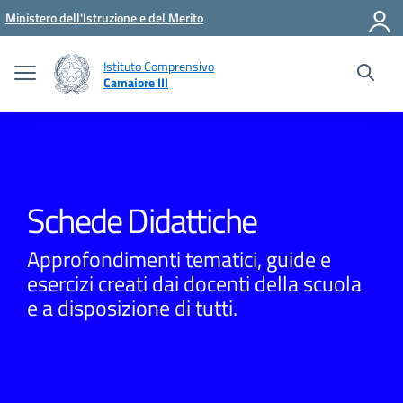
Vai ai contenuti
Vai al menu di navigazione
Vai al footer
Ministero dell'Istruzione e del Merito
Istituto Comprensivo
Camaiore III
Schede Didattiche
Approfondimenti tematici, guide e
esercizi creati dai docenti della scuola
e a disposizione di tutti.