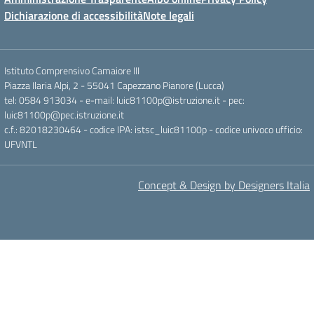
Dichiarazione di accessibilità
Note legali
Istituto Comprensivo Camaiore III
Piazza Ilaria Alpi, 2 - 55041 Capezzano Pianore (Lucca)
tel: 0584 913034 - e-mail: luic81100p@istruzione.it - pec:
luic81100p@pec.istruzione.it
c.f.: 82018230464 - codice IPA: istsc_luic81100p - codice univoco ufficio:
UFVNTL
Concept & Design by Designers Italia