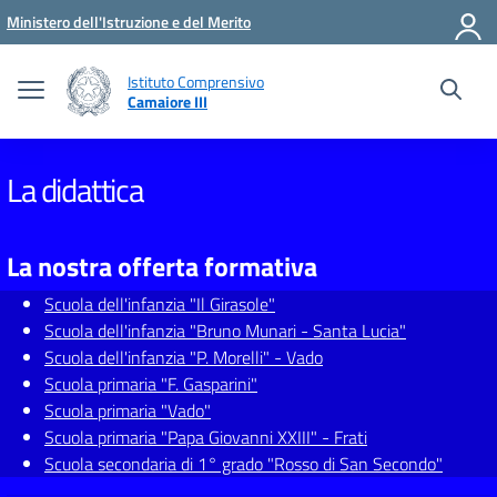
Vai ai contenuti
Vai al menu di navigazione
Vai al footer
Ministero dell'Istruzione e del Merito
Istituto Comprensivo
Camaiore III
La didattica
La nostra offerta formativa
Scuola dell'infanzia "Il Girasole"
Scuola dell'infanzia "Bruno Munari - Santa Lucia"
Scuola dell'infanzia "P. Morelli" - Vado
Scuola primaria "F. Gasparini"
Scuola primaria "Vado"
Scuola primaria "Papa Giovanni XXIII" - Frati
Scuola secondaria di 1° grado "Rosso di San Secondo"