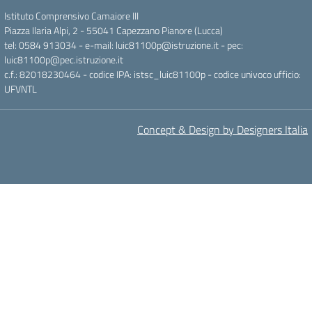
Istituto Comprensivo Camaiore III
Piazza Ilaria Alpi, 2 - 55041 Capezzano Pianore (Lucca)
tel: 0584 913034 - e-mail: luic81100p@istruzione.it - pec:
luic81100p@pec.istruzione.it
c.f.: 82018230464 - codice IPA: istsc_luic81100p - codice univoco ufficio:
UFVNTL
Concept & Design by Designers Italia