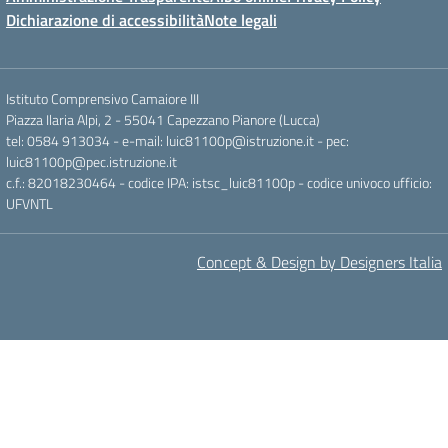
Dichiarazione di accessibilità
Note legali
Istituto Comprensivo Camaiore III
Piazza Ilaria Alpi, 2 - 55041 Capezzano Pianore (Lucca)
tel: 0584 913034 - e-mail: luic81100p@istruzione.it - pec:
luic81100p@pec.istruzione.it
c.f.: 82018230464 - codice IPA: istsc_luic81100p - codice univoco ufficio:
UFVNTL
Concept & Design by Designers Italia