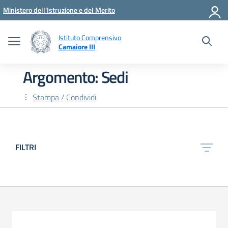
Vai ai contenuti
Vai al menu di navigazione
Vai al footer
Ministero dell'Istruzione e del Merito
Istituto Comprensivo
Camaiore III
Argomento: Sedi
Stampa / Condividi
FILTRI