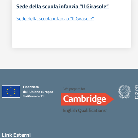
Sede della scuola infanzia “Il Girasole”
Sede della scuola infanzia "Il Girasole"
Is
C
Ca
C
Link Esterni