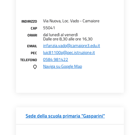
Via Nuova, Loc. Vado - Camaiore
INDIRIZZO
55041
CAP
dal lunedì al venerdì
ORARI
Dalle ore 8,30 alle ore 16,30
infanzia.vado@camaiore3.edu.it
EMAIL
luic81100p@pec.istruzione.it
PEC
0584 981422
TELEFONO
Naviga su Google Map
Sede della scuola primaria "Gasparini"