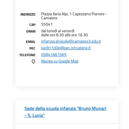
Piazza Ilaria Alpi, 1 Capezzano Pianore -
INDIRIZZO
Camaiore
55041
CAP
dal lunedì al venerdì
ORARI
dalle ore 8.30 alle ore 16.30
infanzia.girasole@camaiore3.edu.it
EMAIL
luic81100p@pec.istruzione.it
PEC
05841661565
TELEFONO
Naviga su Google Map
Sede della scuola infanzia "Bruno Munari
- S. Lucia"