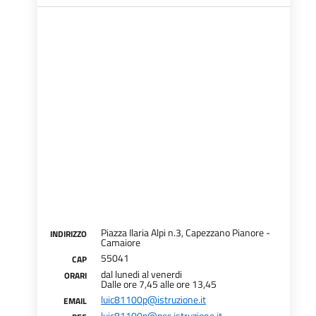
Piazza Ilaria Alpi n.3, Capezzano Pianore -
INDIRIZZO
Camaiore
55041
CAP
dal lunedi al venerdi
ORARI
Dalle ore 7,45 alle ore 13,45
luic81100p@istruzione.it
EMAIL
luic81100p@pec.istruzione.it