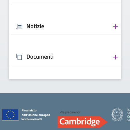
Notizie
Documenti
Is
C
Ca
C