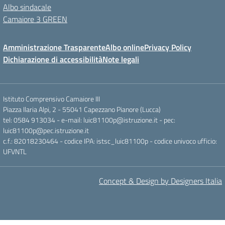
Albo sindacale
Camaiore 3 GREEN
Amministrazione Trasparente
Albo online
Privacy Policy
Dichiarazione di accessibilità
Note legali
Istituto Comprensivo Camaiore III
Piazza Ilaria Alpi, 2 - 55041 Capezzano Pianore (Lucca)
tel: 0584 913034 - e-mail: luic81100p@istruzione.it - pec:
luic81100p@pec.istruzione.it
c.f.: 82018230464 - codice IPA: istsc_luic81100p - codice univoco ufficio:
UFVNTL
Concept & Design by Designers Italia