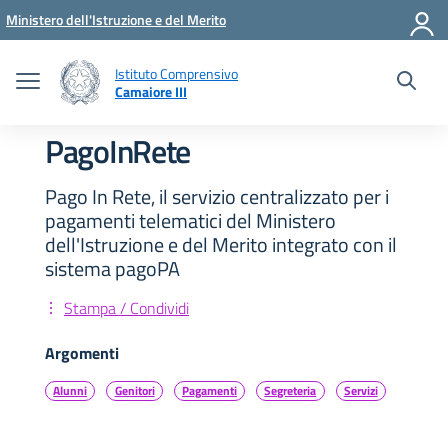
Vai ai contenuti
Vai al menu di navigazione
Vai al footer
Ministero dell'Istruzione e del Merito
Istituto Comprensivo
Camaiore III
PagoInRete
Pago In Rete, il servizio centralizzato per i
pagamenti telematici del Ministero
dell'Istruzione e del Merito integrato con il
sistema pagoPA
Stampa / Condividi
Argomenti
Alunni
Genitori
Pagamenti
Segreteria
Servizi