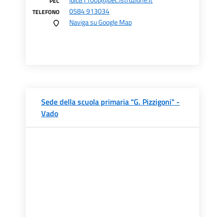
PEC
0584 913034
TELEFONO
Naviga su Google Map
Sede della scuola primaria "G. Pizzigoni" -
Vado