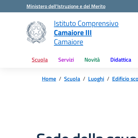
Vai ai contenuti
Vai al menu di navigazione
Vai al footer
Ministero dell'Istruzione e del Merito
Istituto Comprensivo
Camaiore III
Camaiore
Scuola
Servizi
Novità
Didattica
Home
Scuola
Luoghi
Edificio sc