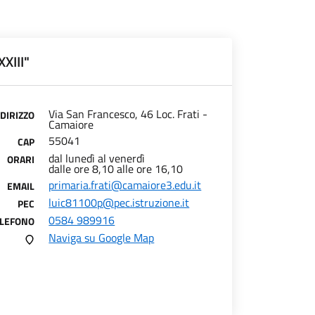
XIII"
Via San Francesco, 46 Loc. Frati -
NDIRIZZO
Camaiore
55041
CAP
dal lunedì al venerdì
ORARI
dalle ore 8,10 alle ore 16,10
primaria.frati@camaiore3.edu.it
EMAIL
luic81100p@pec.istruzione.it
PEC
0584 989916
ELEFONO
Naviga su Google Map