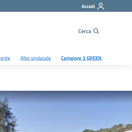
Accedi
Cerca
rente
Albo sindacale
Camaiore 3 GREEN