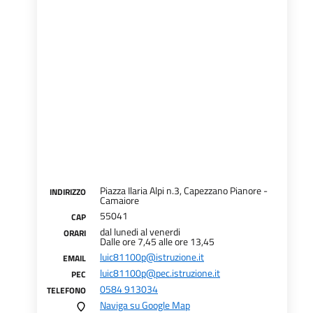
Piazza Ilaria Alpi n.3, Capezzano Pianore -
INDIRIZZO
Camaiore
55041
CAP
dal lunedi al venerdi
ORARI
Dalle ore 7,45 alle ore 13,45
luic81100p@istruzione.it
EMAIL
luic81100p@pec.istruzione.it
PEC
0584 913034
TELEFONO
Naviga su Google Map