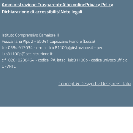
Amministrazione Trasparente
Albo online
Privacy Policy
Dichiarazione di accessibilità
Note legali
Istituto Comprensivo Camaiore III
Piazza Ilaria Alpi, 2 - 55041 Capezzano Pianore (Lucca)
tel: 0584 913034 - e-mail: luic81100p@istruzione.it - pec:
luic81100p@pec.istruzione.it
c.f.: 82018230464 - codice IPA: istsc_luic81100p - codice univoco ufficio:
UFVNTL
Concept & Design by Designers Italia