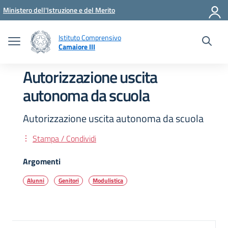
Vai ai contenuti
Vai al menu di navigazione
Vai al footer
Ministero dell'Istruzione e del Merito
Istituto Comprensivo
Camaiore III
Autorizzazione uscita
autonoma da scuola
Autorizzazione uscita autonoma da scuola
Stampa / Condividi
Argomenti
Alunni
Genitori
Modulistica