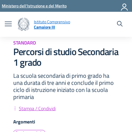
Vai ai contenuti
Vai al menu di navigazione
Vai al footer
Ministero dell'Istruzione e del Merito
Istituto Comprensivo
Camaiore III
STANDARD
Percorsi di studio Secondaria
1 grado
La scuola secondaria di primo grado ha
una durata di tre anni e conclude il primo
ciclo di istruzione iniziato con la scuola
primaria
Stampa / Condividi
Argomenti