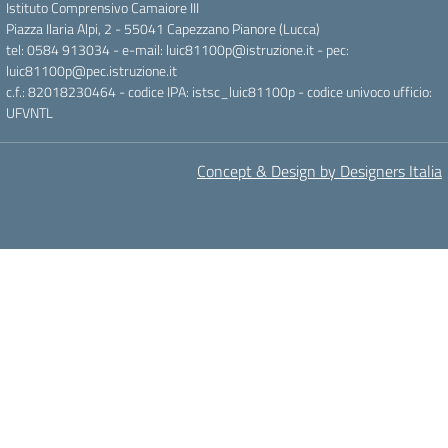
Istituto Comprensivo Camaiore III
Piazza Ilaria Alpi, 2 - 55041 Capezzano Pianore (Lucca)
tel: 0584 913034 - e-mail: luic81100p@istruzione.it - pec:
luic81100p@pec.istruzione.it
c.f.: 82018230464 - codice IPA: istsc_luic81100p - codice univoco ufficio:
UFVNTL
Concept & Design by Designers Italia