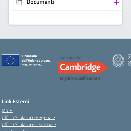
Documenti
Is
C
Ca
C
Link Esterni
MIUR
Ufficio Scolastico Regionale
Ufficio Scolastico Territoriale