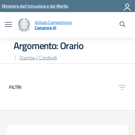
Vai ai contenuti
Vai al menu di navigazione
Vai al footer
Ministero dell'Istruzione e del Merito
Istituto Comprensivo
Camaiore III
Argomento: Orario
Stampa / Condividi
FILTRI