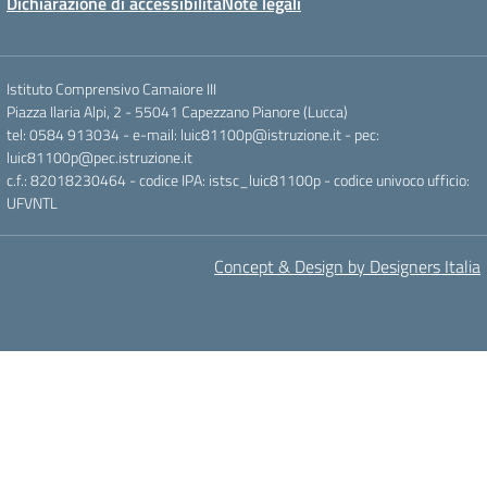
Dichiarazione di accessibilità
Note legali
Istituto Comprensivo Camaiore III
Piazza Ilaria Alpi, 2 - 55041 Capezzano Pianore (Lucca)
tel: 0584 913034 - e-mail: luic81100p@istruzione.it - pec:
luic81100p@pec.istruzione.it
c.f.: 82018230464 - codice IPA: istsc_luic81100p - codice univoco ufficio:
UFVNTL
Concept & Design by Designers Italia