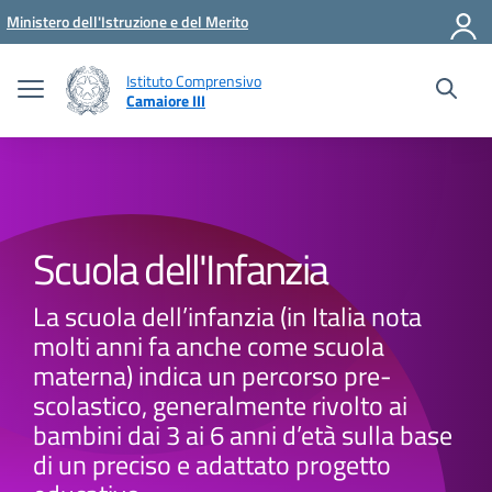
Vai ai contenuti
Vai al menu di navigazione
Vai al footer
Ministero dell'Istruzione e del Merito
Istituto Comprensivo
Camaiore III
Scuola dell'Infanzia
La scuola dell’infanzia (in Italia nota
molti anni fa anche come scuola
materna) indica un percorso pre-
scolastico, generalmente rivolto ai
bambini dai 3 ai 6 anni d’età sulla base
di un preciso e adattato progetto