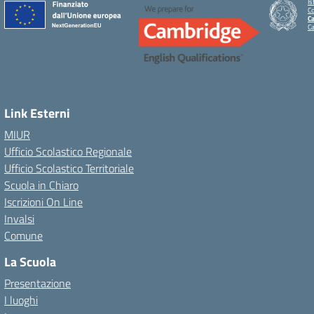
Is
C
Ca
C
Link Esterni
MIUR
Ufficio Scolastico Regionale
Ufficio Scolastico Territoriale
Scuola in Chiaro
Iscrizioni On Line
Invalsi
Comune
La Scuola
Presentazione
I luoghi