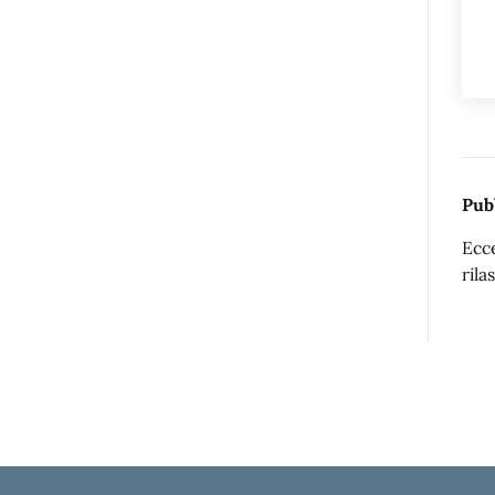
Pub
Ecce
rila