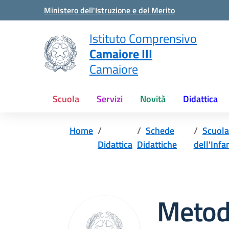
Vai ai contenuti
Vai al menu di navigazione
Vai al footer
Ministero dell'Istruzione e del Merito
Istituto Comprensivo
Camaiore III
Camaiore
Scuola
Servizi
Novità
Didattica
Home
Schede
Scuola
Didattica
Didattiche
dell'Infa
Metod