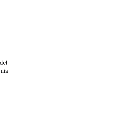
 del
omia