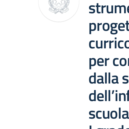
strume
proget
curric
per c
dalla 
dell’in
scuola