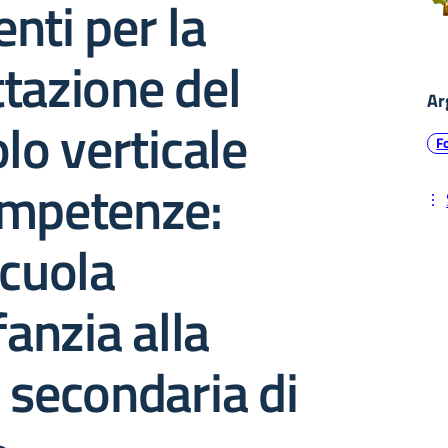
nti per la
tazione del
Ar
olo verticale
F
ompetenze:
scuola
fanzia alla
 secondaria di