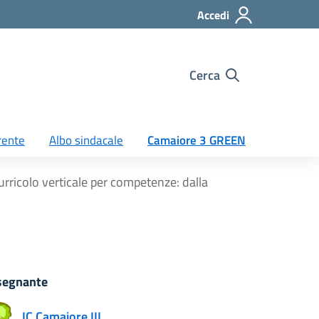
Accedi
Cerca
rente
Albo sindacale
Camaiore 3 GREEN
rricolo verticale per competenze: dalla
segnante
IC Camaiore III