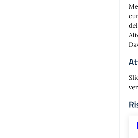
Met
cur
del
Alt
Dav
At
Sli
ver
Ri