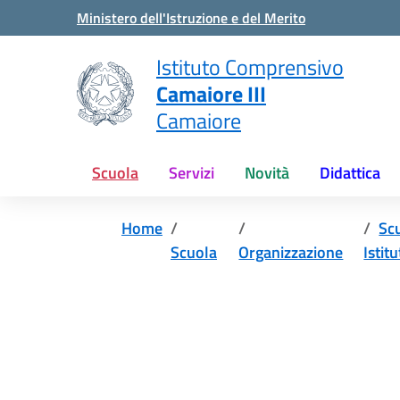
Vai ai contenuti
Vai al menu di navigazione
Vai al footer
Ministero dell'Istruzione e del Merito
Istituto Comprensivo
Camaiore III
Camaiore
Scuola
Servizi
Novità
Didattica
Home
Sc
Scuola
Organizzazione
Istit