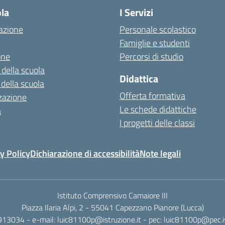
ola
I Servizi
azione
Personale scolastico
Famiglie e studenti
one
Percorsi di studio
 della scuola
Didattica
 della scuola
Offerta formativa
zazione
Le schede didattiche
a
I progetti delle classi
y Policy
Dichiarazione di accessibilità
Note legali
Istituto Comprensivo Camaiore III
Piazza Ilaria Alpi, 2 - 55041 Capezzano Pianore (Lucca)
913034 - e-mail: luic81100p@istruzione.it - pec: luic81100p@pec.is