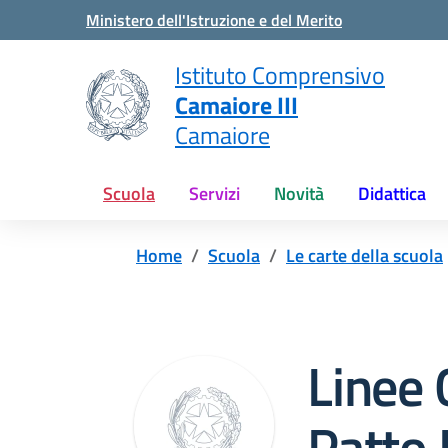
Vai ai contenuti
Vai al menu di navigazione
Vai al footer
Ministero dell'Istruzione e del Merito
Istituto Comprensivo
Camaiore III
Camaiore
Scuola
Servizi
Novità
Didattica
Home
Scuola
Le carte della scuola
Linee
Patto 