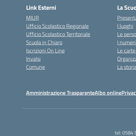
Link Esterni
La Scu
MIUR
Present
Ufficio Scolastico Regionale
I luoghi
Ufficio Scolastico Territoriale
Le pers
Scuola in Chiaro
I numeri
Iscrizioni On Line
Le carte
Invalsi
Organiz
Comune
La stori
Amministrazione Trasparente
Albo online
Privac
tel: 0584 