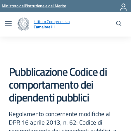
Vai ai contenuti
Vai al menu di navigazione
Vai al footer
Ministero dell'Istruzione e del Merito
Istituto Comprensivo
Camaiore III
Pubblicazione Codice di
comportamento dei
dipendenti pubblici
Regolamento concernente modifiche al
DPR 16 aprile 2013, n. 62: Codice di
comportamento dei dipendenti pubblici, a