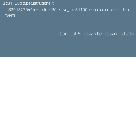
luic81100p@pec.istruzione.it
c.f.: 82018230464 - codice IPA: istsc_luic81100p - codice univoco ufficio:
UFVNTL
Concept & Design by Designers Italia