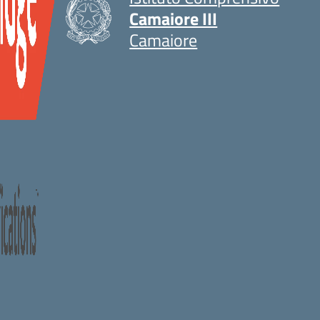
Camaiore III
Camaiore