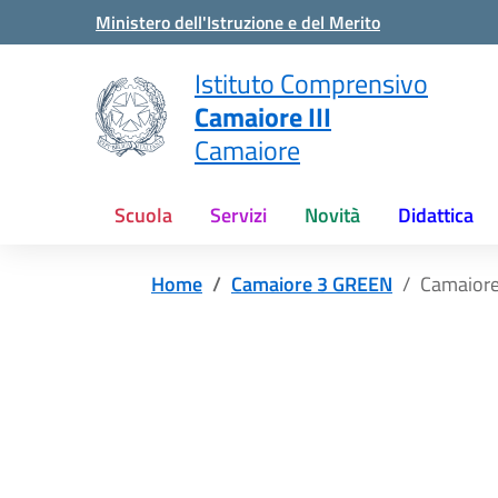
Vai ai contenuti
Vai al menu di navigazione
Vai al footer
Ministero dell'Istruzione e del Merito
Istituto Comprensivo
Camaiore III
Camaiore
Scuola
Servizi
Novità
Didattica
Home
Camaiore 3 GREEN
Camaiore