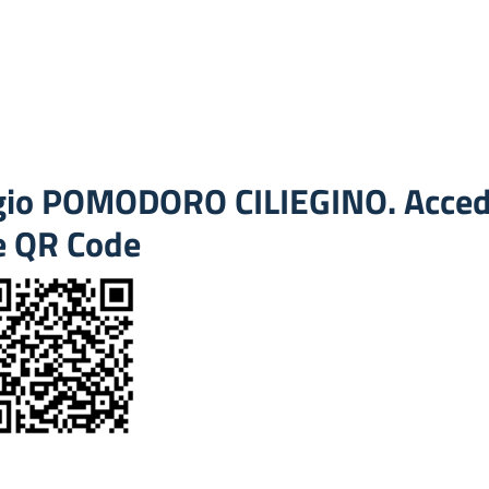
ggio POMODORO CILIEGINO. Acced
e QR Code