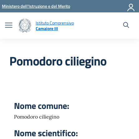
Vai ai contenuti
Vai al menu di navigazione
Vai al footer
Ministero dell'Istruzione e del Merito
Istituto Comprensivo
Camaiore III
Pomodoro ciliegino
Nome comune:
Pomodoro ciliegino
Nome scientifico: