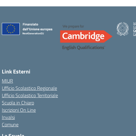
Is
C
Ca
C
Link Esterni
MIUR
Ufficio Scolastico Regionale
Ufficio Scolastico Territoriale
Scuola in Chiaro
Iscrizioni On Line
Invalsi
Comune
La Scuola