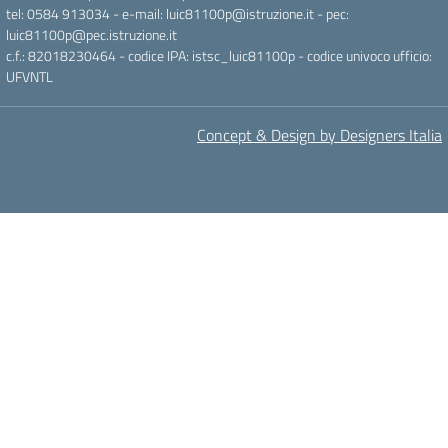
tel: 0584 913034 - e-mail: luic81100p@istruzione.it - pec:
luic81100p@pec.istruzione.it
c.f.: 82018230464 - codice IPA: istsc_luic81100p - codice univoco ufficio:
UFVNTL
Concept & Design by Designers Italia