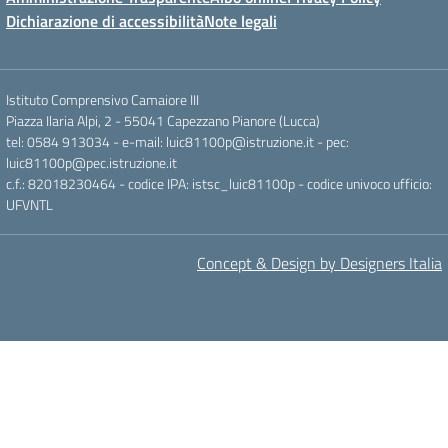
Dichiarazione di accessibilità
Note legali
Istituto Comprensivo Camaiore III
Piazza Ilaria Alpi, 2 - 55041 Capezzano Pianore (Lucca)
tel: 0584 913034 - e-mail: luic81100p@istruzione.it - pec:
luic81100p@pec.istruzione.it
c.f.: 82018230464 - codice IPA: istsc_luic81100p - codice univoco ufficio:
UFVNTL
Concept & Design by Designers Italia