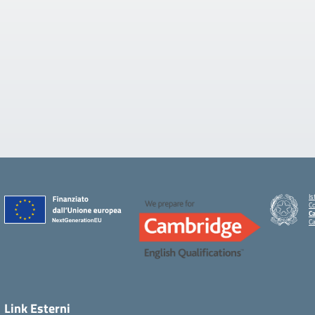
Is
C
Ca
C
Link Esterni