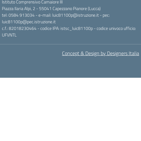
Istituto Comprensivo Camaiore III
Piazza Ilaria Alpi, 2 - 55041 Capezzano Pianore (Lucca)
tel: 0584 913034 - e-mail: luic81100p@istruzione.it - pec:
luic81100p@pec.istruzione.it
c.f.: 82018230464 - codice IPA: istsc_luic81100p - codice univoco ufficio:
UFVNTL
Concept & Design by Designers Italia