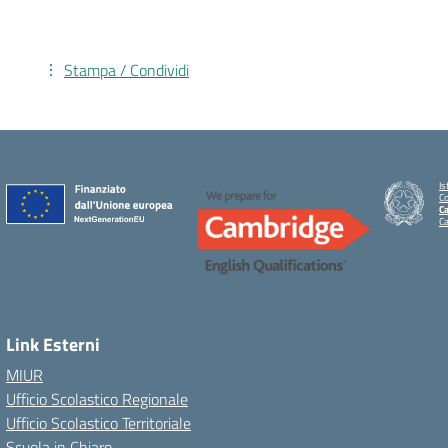
Stampa / Condividi
Is
C
Ca
C
Link Esterni
MIUR
Ufficio Scolastico Regionale
Ufficio Scolastico Territoriale
Scuola in Chiaro