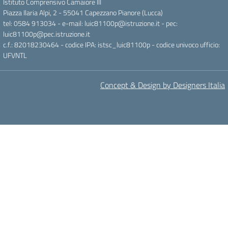
Istituto Comprensivo Camaiore III
Piazza Ilaria Alpi, 2 - 55041 Capezzano Pianore (Lucca)
tel: 0584 913034 - e-mail: luic81100p@istruzione.it - pec:
luic81100p@pec.istruzione.it
c.f.: 82018230464 - codice IPA: istsc_luic81100p - codice univoco ufficio:
UFVNTL
Concept & Design by Designers Italia