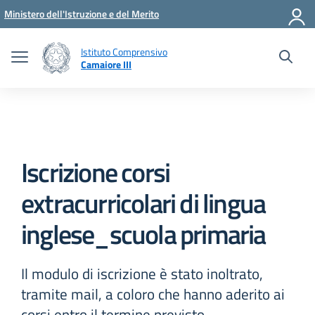
Vai ai contenuti
Vai al menu di navigazione
Vai al footer
Ministero dell'Istruzione e del Merito
Istituto Comprensivo
Camaiore III
Iscrizione corsi
extracurricolari di lingua
inglese_scuola primaria
Il modulo di iscrizione è stato inoltrato,
tramite mail, a coloro che hanno aderito ai
corsi entro il termine previsto.