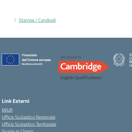
Stampa / Condividi
Is
C
Ca
C
Link Esterni
MIUR
Ufficio Scolastico Regionale
Ufficio Scolastico Territoriale
Scuola in Chiaro