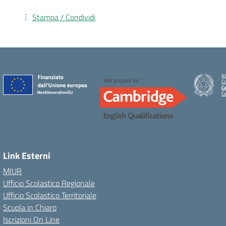
Stampa / Condividi
Is
C
Ca
C
Link Esterni
MIUR
Ufficio Scolastico Regionale
Ufficio Scolastico Territoriale
Scuola in Chiaro
Iscrizioni On Line