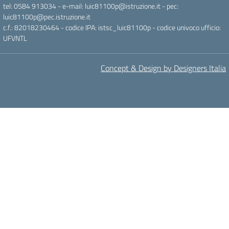
tel: 0584 913034 - e-mail: luic81100p@istruzione.it - pec:
luic81100p@pec.istruzione.it
c.f.: 82018230464 - codice IPA: istsc_luic81100p - codice univoco ufficio:
UFVNTL
Concept & Design by Designers Italia