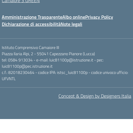
Camaiore 3 GREEN
Amministrazione Trasparente
Albo online
Privacy Policy
Dichiarazione di accessibilità
Note legali
Istituto Comprensivo Camaiore III
Piazza Ilaria Alpi, 2 - 55041 Capezzano Pianore (Lucca)
tel: 0584 913034 - e-mail: luic81100p@istruzione.it - pec:
luic81100p@pec.istruzione.it
c.f.: 82018230464 - codice IPA: istsc_luic81100p - codice univoco ufficio:
UFVNTL
Concept & Design by Designers Italia