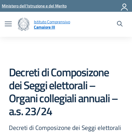
Vai ai contenuti
Vai al menu di navigazione
Vai al footer
Ministero dell'Istruzione e del Merito
Istituto Comprensivo
Camaiore III
Decreti di Composizone
dei Seggi elettorali –
Organi collegiali annuali –
a.s. 23/24
Decreti di Composizone dei Seggi elettorali