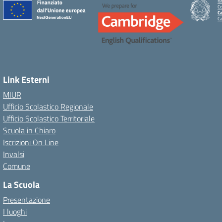
Is
C
Ca
C
Link Esterni
MIUR
Ufficio Scolastico Regionale
Ufficio Scolastico Territoriale
Scuola in Chiaro
Iscrizioni On Line
Invalsi
Comune
La Scuola
Presentazione
I luoghi