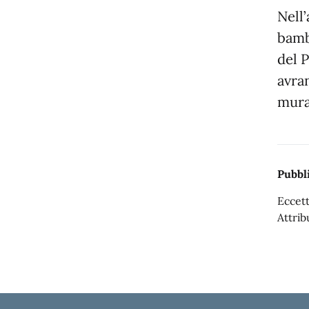
Nell
bamb
del 
avran
mura
Pubbli
Eccett
Attrib