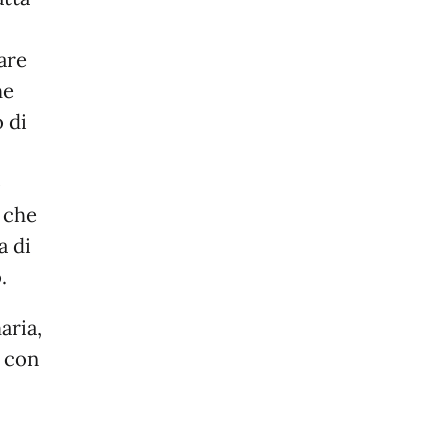
are
he
 di
o
, che
a di
.
aria,
e con