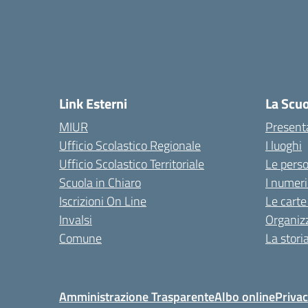
Link Esterni
La Scu
MIUR
Present
Ufficio Scolastico Regionale
I luoghi
Ufficio Scolastico Territoriale
Le pers
Scuola in Chiaro
I numeri
Iscrizioni On Line
Le carte
Invalsi
Organiz
Comune
La stori
Amministrazione Trasparente
Albo online
Privac