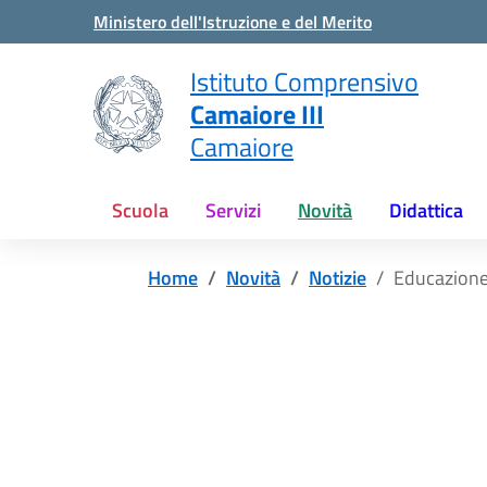
Vai ai contenuti
Vai al menu di navigazione
Vai al footer
Ministero dell'Istruzione e del Merito
Istituto Comprensivo
Camaiore III
Camaiore
Scuola
Servizi
Novità
Didattica
Home
Novità
Notizie
Educazione