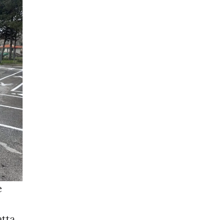
e
atta