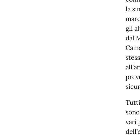
la si
marci
gli 
dal 
Cama
stes
all’a
prev
sicur
Tutti
sono
vari
dell’