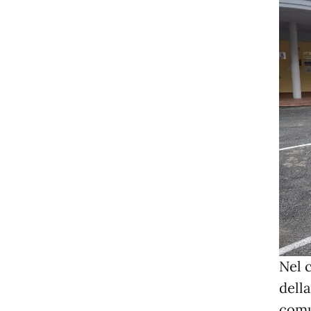
Nel c
della
comun