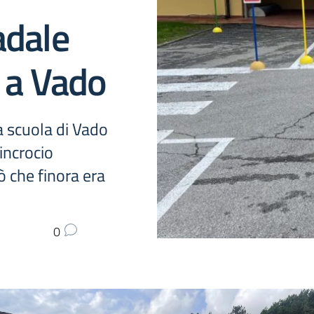
adale
 a Vado
a scuola di Vado
 incrocio
ò che finora era
0