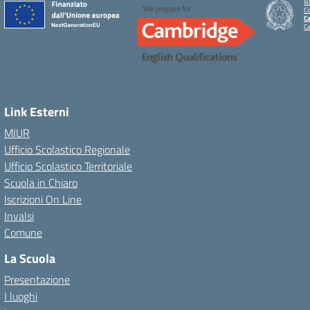
Is
C
Ca
C
Link Esterni
MIUR
Ufficio Scolastico Regionale
Ufficio Scolastico Territoriale
Scuola in Chiaro
Iscrizioni On Line
Invalsi
Comune
La Scuola
Presentazione
I luoghi