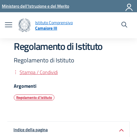
Vai ai contenuti
Vai al menu di navigazione
Vai al footer
Ministero dell'Istruzione e del Merito
Istituto Comprensivo
Camaiore III
Regolamento di Istituto
Regolamento di Istituto
Stampa / Condividi
Argomenti
Regolamento d'istituto
Indice della pagina