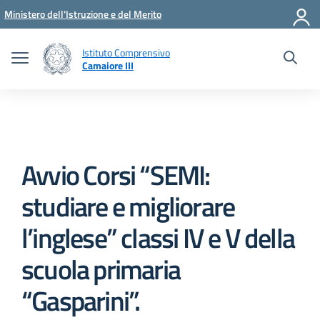
Vai ai contenuti
Vai al menu di navigazione
Vai al footer
Ministero dell'Istruzione e del Merito
Istituto Comprensivo
Camaiore III
Avvio Corsi “SEMI:
studiare e migliorare
l’inglese” classi IV e V della
scuola primaria
“Gasparini”.