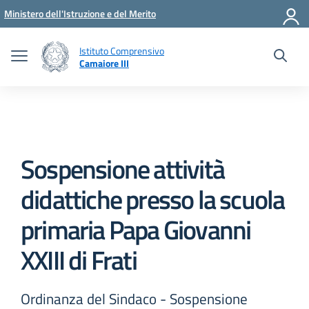
Vai ai contenuti
Vai al menu di navigazione
Vai al footer
Ministero dell'Istruzione e del Merito
Istituto Comprensivo
Camaiore III
Sospensione attività
didattiche presso la scuola
primaria Papa Giovanni
XXIII di Frati
Ordinanza del Sindaco - Sospensione