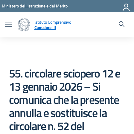
Vai ai contenuti
Vai al menu di navigazione
Vai al footer
Ministero dell'Istruzione e del Merito
Istituto Comprensivo
Camaiore III
55. circolare sciopero 12 e
13 gennaio 2026 – Si
comunica che la presente
annulla e sostituisce la
circolare n. 52 del