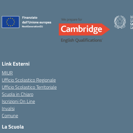
Is
C
Ca
C
Link Esterni
MIUR
Ufficio Scolastico Regionale
Ufficio Scolastico Territoriale
Scuola in Chiaro
Iscrizioni On Line
Invalsi
Comune
La Scuola