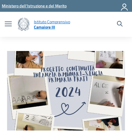
Vai ai contenuti
Vai al menu di navigazione
Vai al footer
Ministero dell'Istruzione e del Merito
Istituto Comprensivo
Camaiore III