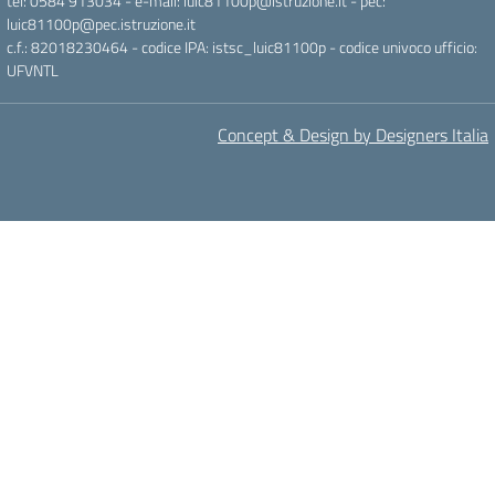
tel: 0584 913034 - e-mail: luic81100p@istruzione.it - pec:
luic81100p@pec.istruzione.it
c.f.: 82018230464 - codice IPA: istsc_luic81100p - codice univoco ufficio:
UFVNTL
Concept & Design by Designers Italia