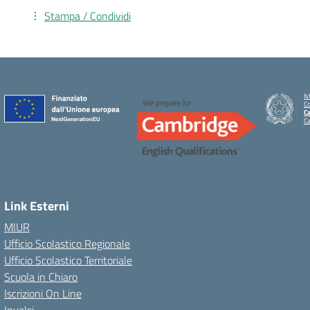
Stampa / Condividi
Is
C
Ca
C
Link Esterni
MIUR
Ufficio Scolastico Regionale
Ufficio Scolastico Territoriale
Scuola in Chiaro
Iscrizioni On Line