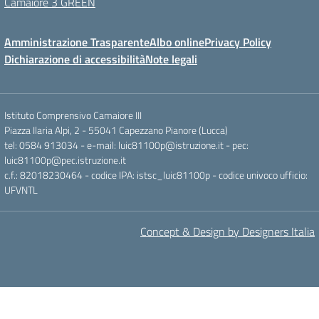
Camaiore 3 GREEN
Amministrazione Trasparente
Albo online
Privacy Policy
Dichiarazione di accessibilità
Note legali
Istituto Comprensivo Camaiore III
Piazza Ilaria Alpi, 2 - 55041 Capezzano Pianore (Lucca)
tel: 0584 913034 - e-mail: luic81100p@istruzione.it - pec:
luic81100p@pec.istruzione.it
c.f.: 82018230464 - codice IPA: istsc_luic81100p - codice univoco ufficio:
UFVNTL
Concept & Design by Designers Italia