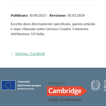
Pubblicato:
10.09.2025
-
Revisione:
05.03.2026
Eccetto dove diversamente specificato, questo articolo
è stato rilasciato sotto Licenza Creative Commons
Attribuzione 3.0 Italia.
Stampa / Condividi
Is
C
Ca
C