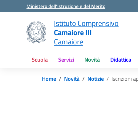
Vai ai contenuti
Vai al menu di navigazione
Vai al footer
Ministero dell'Istruzione e del Merito
Istituto Comprensivo
Camaiore III
Camaiore
Scuola
Servizi
Novità
Didattica
Home
Novità
Notizie
Iscrizioni a