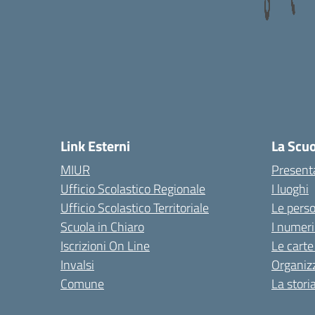
Link Esterni
La Scu
MIUR
Present
Ufficio Scolastico Regionale
I luoghi
Ufficio Scolastico Territoriale
Le pers
Scuola in Chiaro
I numeri
Iscrizioni On Line
Le carte
Invalsi
Organiz
Comune
La stori