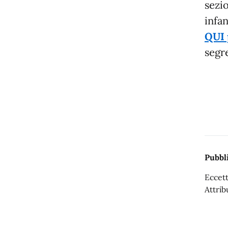
sezio
infa
QUI 
segre
Pubbli
Eccett
Attrib