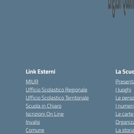
Link Esterni
La Scu
MIUR
Present
Ufficio Scolastico Regionale
I luoghi
Ufficio Scolastico Territoriale
Le pers
Scuola in Chiaro
I numeri
Iscrizioni On Line
Le carte
Invalsi
Organiz
Comune
La stori