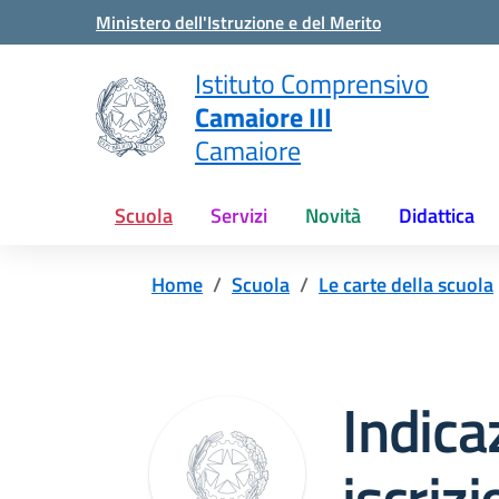
Vai ai contenuti
Vai al menu di navigazione
Vai al footer
Ministero dell'Istruzione e del Merito
Istituto Comprensivo
Camaiore III
Camaiore
Scuola
Servizi
Novità
Didattica
Home
Scuola
Le carte della scuola
Indica
iscrizi