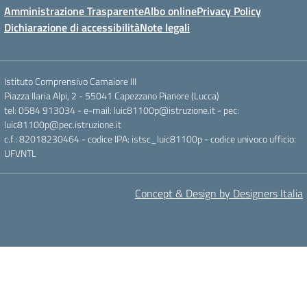
Amministrazione Trasparente
Albo online
Privacy Policy
Dichiarazione di accessibilità
Note legali
Istituto Comprensivo Camaiore III
Piazza Ilaria Alpi, 2 - 55041 Capezzano Pianore (Lucca)
tel: 0584 913034 - e-mail: luic81100p@istruzione.it - pec:
luic81100p@pec.istruzione.it
c.f.: 82018230464 - codice IPA: istsc_luic81100p - codice univoco ufficio:
UFVNTL
Concept & Design by Designers Italia