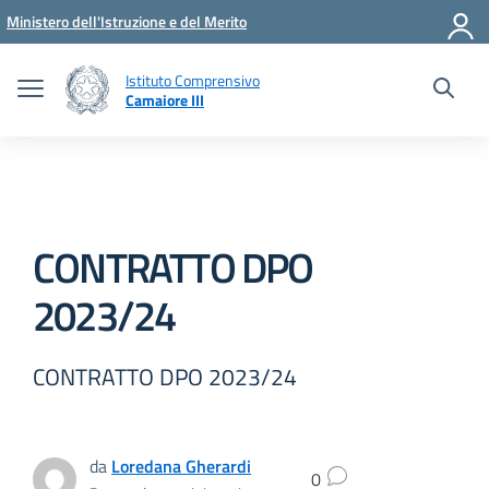
Vai ai contenuti
Vai al menu di navigazione
Vai al footer
Ministero dell'Istruzione e del Merito
Istituto Comprensivo
Camaiore III
CONTRATTO DPO
2023/24
CONTRATTO DPO 2023/24
da
Loredana Gherardi
0