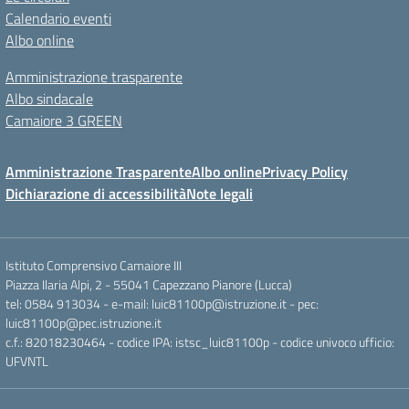
Calendario eventi
Albo online
Amministrazione trasparente
Albo sindacale
Camaiore 3 GREEN
Amministrazione Trasparente
Albo online
Privacy Policy
Dichiarazione di accessibilità
Note legali
Istituto Comprensivo Camaiore III
Piazza Ilaria Alpi, 2 - 55041 Capezzano Pianore (Lucca)
tel: 0584 913034 - e-mail: luic81100p@istruzione.it - pec:
luic81100p@pec.istruzione.it
c.f.: 82018230464 - codice IPA: istsc_luic81100p - codice univoco ufficio:
UFVNTL