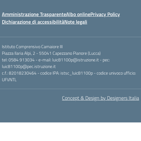
Amministrazione Trasparente
Albo online
Privacy Policy
Dichiarazione di accessibilità
Note legali
Istituto Comprensivo Camaiore III
Piazza Ilaria Alpi, 2 - 55041 Capezzano Pianore (Lucca)
tel: 0584 913034 - e-mail: luic81100p@istruzione.it - pec:
luic81100p@pec.istruzione.it
c.f.: 82018230464 - codice IPA: istsc_luic81100p - codice univoco ufficio:
UFVNTL
Concept & Design by Designers Italia