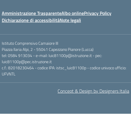
Amministrazione Trasparente
Albo online
Privacy Policy
Dichiarazione di accessibilità
Note legali
Istituto Comprensivo Camaiore III
Piazza Ilaria Alpi, 2 - 55041 Capezzano Pianore (Lucca)
tel: 0584 913034 - e-mail: luic81100p@istruzione.it - pec:
luic81100p@pec.istruzione.it
c.f.: 82018230464 - codice IPA: istsc_luic81100p - codice univoco ufficio:
UFVNTL
Concept & Design by Designers Italia